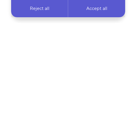
Reject all
Accept all
 newsletter & stay
Your email address…