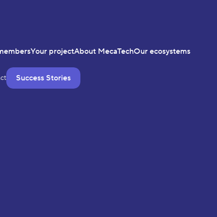
members
Your project
About MecaTech
Our ecosystems
Success Stories
ct