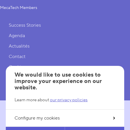
MecaTech Members
Shortcuts
Success Stories
Agenda
Actualités
Contact
Cookies
We would like to use cookies to
Cookies Settings
improve your experience on our
website.
Mentions légales
Learn more about
our privacy policies
Configure my cookies
FOLLOW US
LinkedIn
YouTube