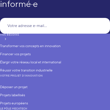
informé·e
Vo
VOS BESOINS
S’inscrire
Transformer vos concepts en innovation
Financer vos projets
Élargir votre réseau local et international
Réussir votre transition industrielle
VOTRE PROJET D’INNOVATION
Déposer un projet
Projets labellisés
Projets européens
LE PÔLE MECATECH