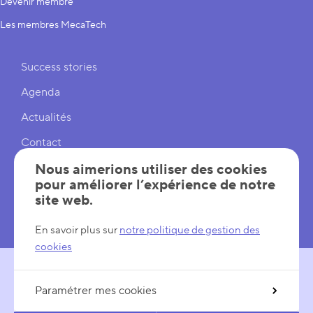
Devenir membre
Les membres MecaTech
Liens rapides
Success stories
Agenda
Actualités
Contact
Nous aimerions utiliser des cookies
Cookies
pour améliorer l’expérience de notre
Réglages cookies
site web.
Mentions légales
En savoir plus sur
notre politique de gestion des
cookies
Paramétrer mes cookies
SUIVEZ-NOUS