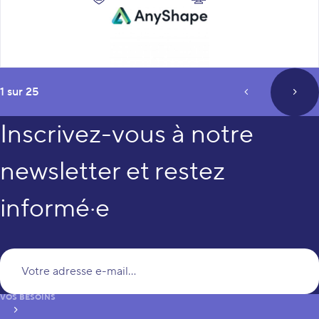
page
1 sur 25
prev_page
next
Inscrivez-vous à notre
newsletter et restez
informé·e
Vo
VOS BESOINS
S’inscrire