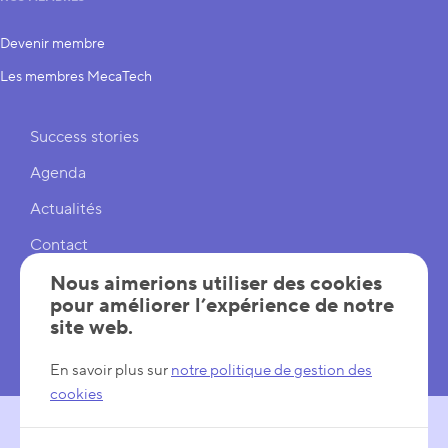
Devenir membre
Les membres MecaTech
Liens rapides
Success stories
Agenda
Actualités
Contact
Cookies
Nous aimerions utiliser des cookies
pour améliorer l’expérience de notre
Réglages cookies
site web.
Mentions légales
En savoir plus sur
notre politique de gestion des
cookies