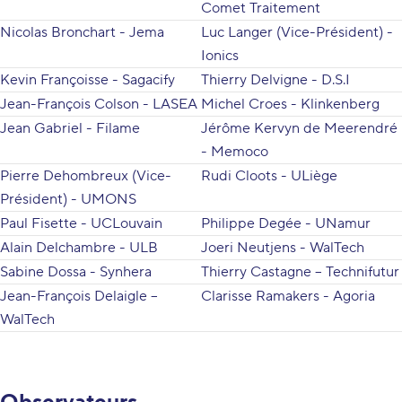
Comet Traitement
Nicolas Bronchart - Jema
Luc Langer (Vice-Président) -
Ionics
Kevin Françoisse - Sagacify
Thierry Delvigne - D.S.I
Jean-François Colson - LASEA
Michel Croes - Klinkenberg
Jean Gabriel - Filame
Jérôme Kervyn de Meerendré
- Memoco
Pierre Dehombreux (Vice-
Rudi Cloots - ULiège
Président) - UMONS
Paul Fisette - UCLouvain
Philippe Degée - UNamur
Alain Delchambre - ULB
Joeri Neutjens - WalTech
Sabine Dossa - Synhera
Thierry Castagne – Technifutur
Jean-François Delaigle –
Clarisse Ramakers - Agoria
WalTech