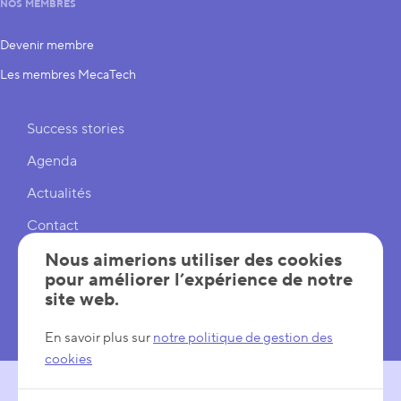
NOS MEMBRES
Devenir membre
Les membres MecaTech
Liens rapides
Success stories
Agenda
Actualités
Contact
Cookies
Nous aimerions utiliser des cookies
pour améliorer l’expérience de notre
Réglages cookies
site web.
Mentions légales
En savoir plus sur
notre politique de gestion des
cookies