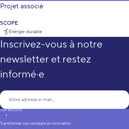
Projet associé
SCOPE
Énergie durable
Inscrivez-vous à notre
newsletter et restez
informé·e
Vo
VOS BESOINS
S’inscrire
Transformer vos concepts en innovation