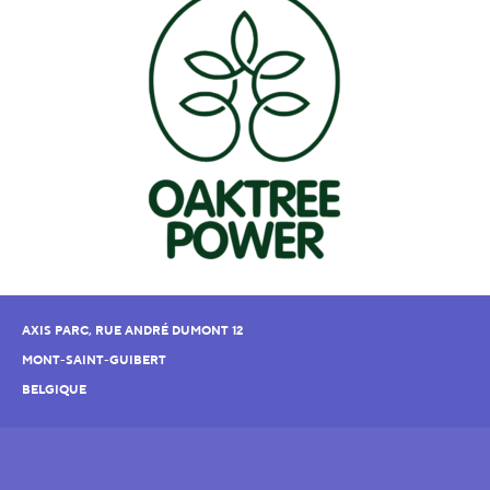
AXIS PARC, RUE ANDRÉ DUMONT 12
MONT-SAINT-GUIBERT
BELGIQUE