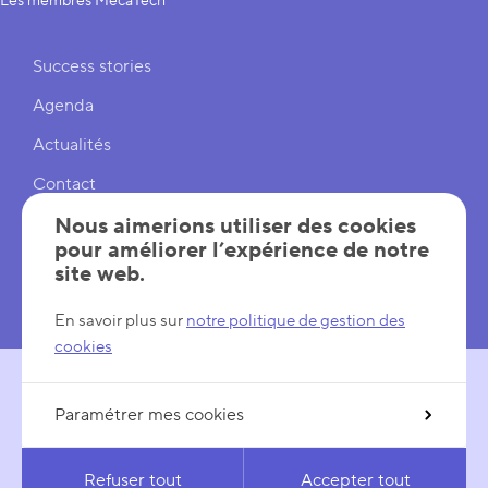
Les membres MecaTech
Liens rapides
Success stories
Agenda
Actualités
Contact
Cookies
Nous aimerions utiliser des cookies
pour améliorer l’expérience de notre
Réglages cookies
site web.
Mentions légales
En savoir plus sur
notre politique de gestion des
cookies
Paramétrer mes cookies
SUIVEZ-NOUS
LinkedIn
YouTube
Refuser tout
Accepter tout