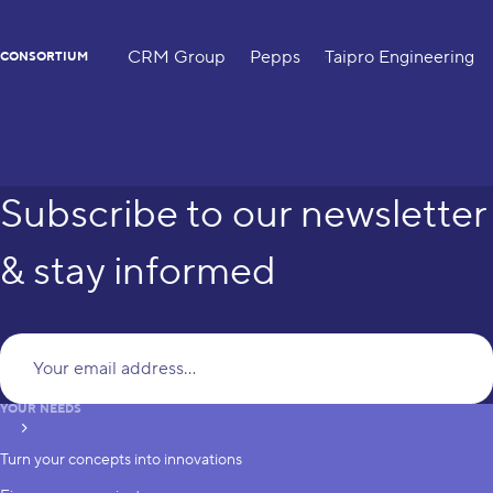
CRM Group
Pepps
Taipro Engineering
CONSORTIUM
Subscribe to our newsletter
& stay informed
Yo
YOUR NEEDS
subscribe
Turn your concepts into innovations