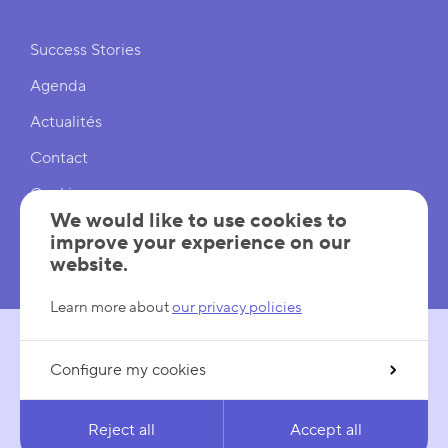
Shortcuts
Success Stories
Agenda
Actualités
Contact
Cookies
We would like to use cookies to
Cookies Settings
improve your experience on our
website.
Mentions légales
Learn more about
our privacy policies
Configure my cookies
FOLLOW US
LinkedIn
YouTube
Reject all
Accept all