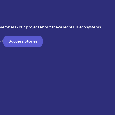
members
Your project
About MecaTech
Our ecosystems
Success Stories
ct