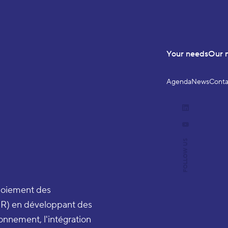
Your needs
Our 
Agenda
News
Conta
LinkedIn
YouTube
FOLLOW US
ploiement des
R) en développant des
ionnement, l'intégration