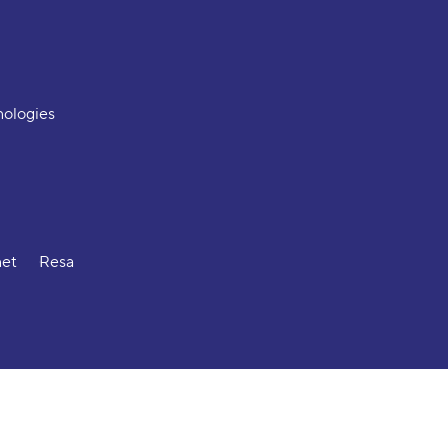
nologies
net
Resa