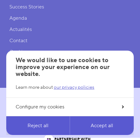
Shortcuts
Success Stories
Agenda
Actualités
Contact
Cookies
We would like to use cookies to
Cookies Settings
improve your experience on our
website.
Mentions légales
Learn more about
our privacy policies
Configure my cookies
FOLLOW US
LinkedIn
YouTube
Reject all
Accept all
IN PARTNERSHIP WITH