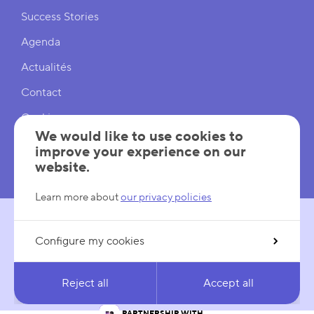
Shortcuts
Success Stories
Agenda
Actualités
Contact
Cookies
We would like to use cookies to
Cookies Settings
improve your experience on our
website.
Mentions légales
Learn more about
our privacy policies
Configure my cookies
FOLLOW US
LinkedIn
YouTube
Reject all
Accept all