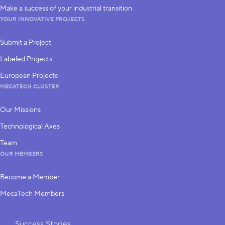
Make a success of your industrial transition
YOUR INNOVATIVE PROJECTS
Submit a Project
Labeled Projects
European Projects
MECATECH CLUSTER
Our Missions
Technological Axes
Team
OUR MEMBERS
Become a Member
MecaTech Members
Shortcuts
Success Stories