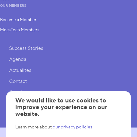
OUR MEMBERS
Become a Member
MecaTech Members
Shortcuts
Success Stories
Agenda
Actualités
Contact
Cookies
We would like to use cookies to
Cookies Settings
improve your experience on our
website.
Mentions légales
Learn more about
our privacy policies