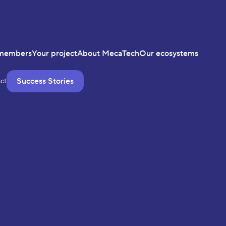
members
Your project
About MecaTech
Our ecosystems
Success Stories
ct