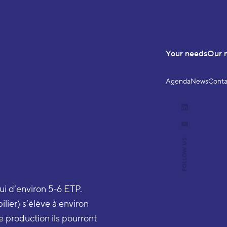
Your needs
Our 
Agenda
News
Conta
LinkedIn
YouTube
FOLLOW US
lui d’environ 5-6 ETP.
lier) s’élève à environ
production ils pourront