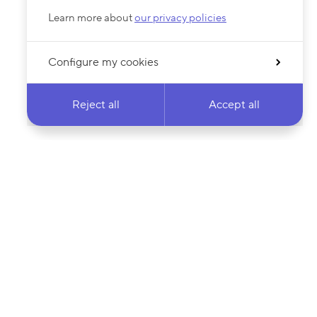
Learn more about
our privacy policies
Configure my cookies
Reject all
Accept all
 newsletter & stay
Your email address…