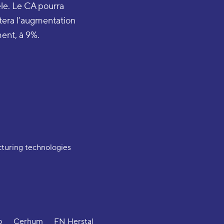
tèle. Le CA pourra
rtera l’augmentation
ment, à 9%.
turing technologies
p
Cerhum
FN Herstal