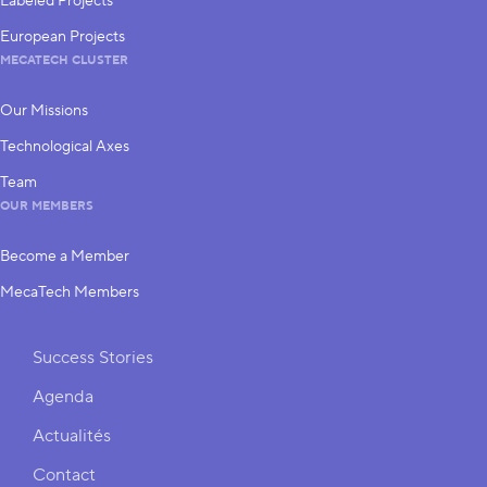
Labeled Projects
European Projects
MECATECH CLUSTER
Our Missions
Technological Axes
Team
OUR MEMBERS
Become a Member
MecaTech Members
Shortcuts
Success Stories
Agenda
Actualités
Contact