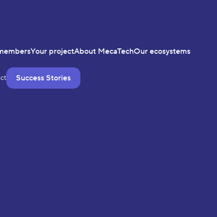
members
Your project
About MecaTech
Our ecosystems
Success Stories
ct