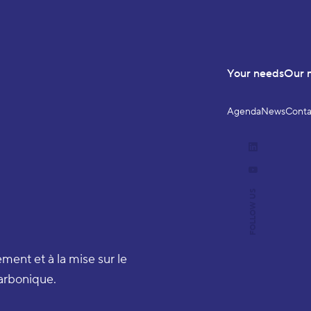
Your needs
Our 
Agenda
News
Conta
LinkedIn
YouTube
FOLLOW US
ent et à la mise sur le
carbonique.