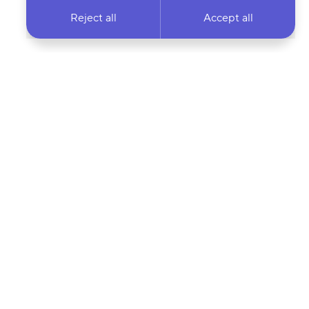
Reject all
Accept all
 newsletter & stay
Your email address…