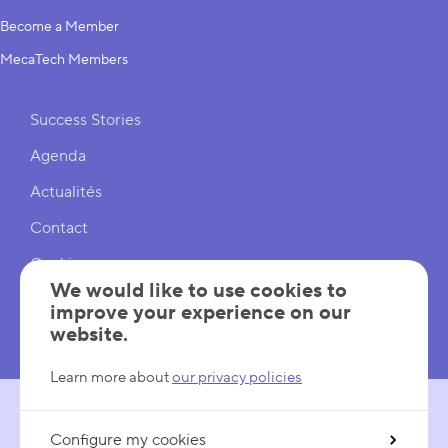
Become a Member
MecaTech Members
Shortcuts
Success Stories
Agenda
Actualités
Contact
Cookies
We would like to use cookies to
Cookies Settings
improve your experience on our
website.
Mentions légales
Learn more about
our privacy policies
Configure my cookies
FOLLOW US