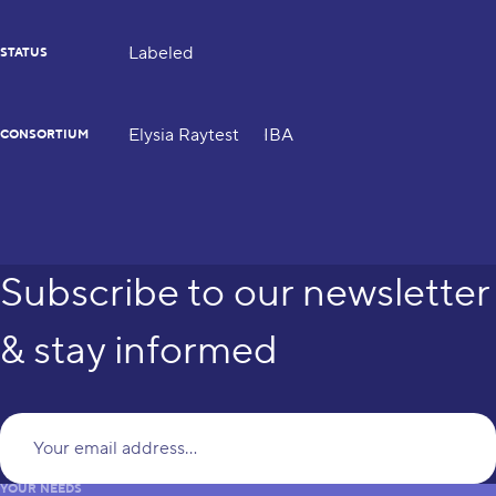
Labeled
STATUS
Elysia Raytest
IBA
CONSORTIUM
Subscribe to our newsletter
& stay informed
Yo
YOUR NEEDS