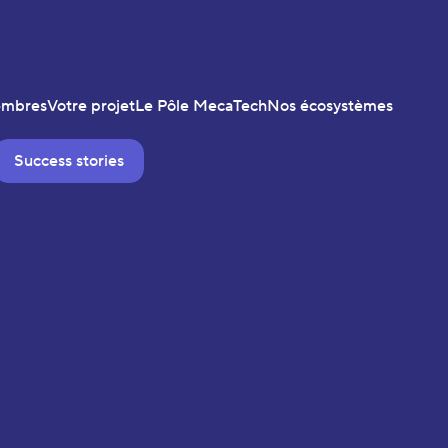
embres
Votre projet
Le Pôle MecaTech
Nos écosystèmes
Success stories