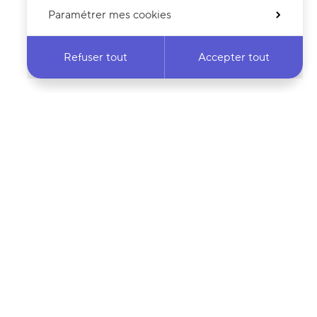
Paramétrer mes cookies
Refuser tout
Accepter tout
 notre newsletter
·e
Votre adresse e-mail…