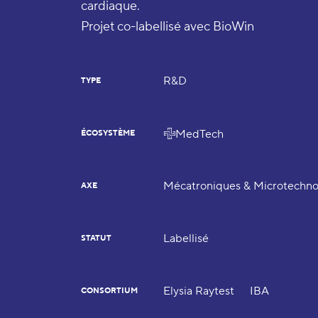
cardiaque.
Projet co-labellisé avec BioWin
R&D
TYPE
MedTech
ÉCOSYSTÈME
Mécatroniques & Microtechno
AXE
Labellisé
STATUT
Elysia Raytest
IBA
CONSORTIUM