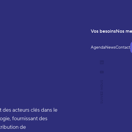
Vos besoins
Nos m
Agenda
News
Contact
LinkedIn
YouTube
SUIVEZ-NOUS
t des acteurs clés dans le
gie, fournissant des
tribution de