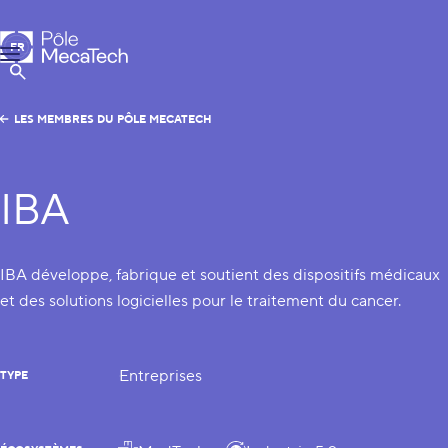
Pôle MecaTech
FR
Menu
EN
Afficher la Recherche
LES MEMBRES DU PÔLE MECATECH
IBA
IBA développe, fabrique et soutient des dispositifs médicaux
et des solutions logicielles pour le traitement du cancer.
Entreprises
TYPE