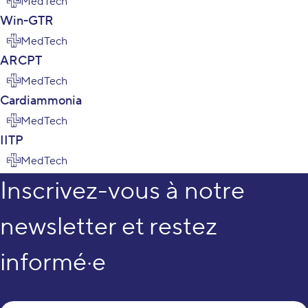
MedTech
Win-GTR
MedTech
ARCPT
MedTech
Cardiammonia
MedTech
IITP
MedTech
Inscrivez-vous à notre
newsletter et restez
informé·e