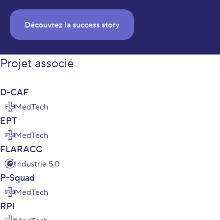
Découvrez la success story
Projet associé
D-CAF
MedTech
EPT
MedTech
FLARACC
Industrie 5.0
P-Squad
MedTech
RPI