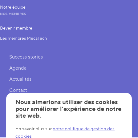
Notre équipe
NOS MEMBRES
Devenir membre
Les membres MecaTech
Liens rapides
Success stories
Agenda
Actualités
Contact
Cookies
Nous aimerions utiliser des cookies
pour améliorer l’expérience de notre
Réglages cookies
site web.
Mentions légales
En savoir plus sur
notre politique de gestion des
cookies