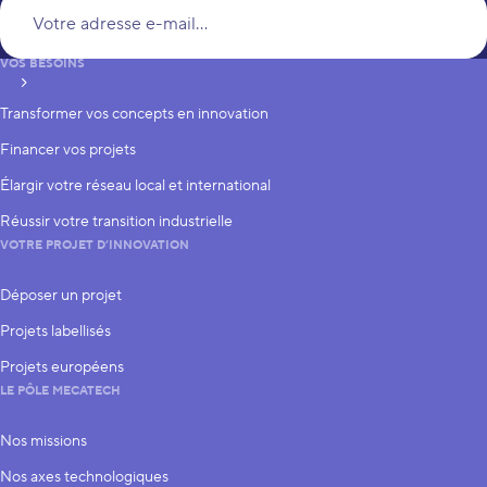
Vo
VOS BESOINS
S’inscrire
Transformer vos concepts en innovation
Financer vos projets
Élargir votre réseau local et international
Réussir votre transition industrielle
VOTRE PROJET D’INNOVATION
Déposer un projet
Projets labellisés
Projets européens
LE PÔLE MECATECH
Nos missions
Nos axes technologiques