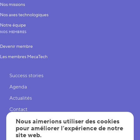
Nos missions
Nos axes technologiques
Notre équipe
NOS MEMBRES
Devenir membre
Les membres MecaTech
Liens rapides
Success stories
Agenda
Actualités
Contact
Cookies
Nous aimerions utiliser des cookies
pour améliorer l’expérience de notre
Réglages cookies
site web.