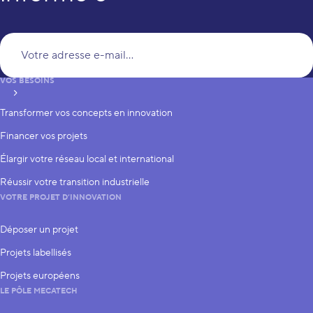
Vo
VOS BESOINS
S’inscrire
Transformer vos concepts en innovation
Financer vos projets
Élargir votre réseau local et international
Réussir votre transition industrielle
VOTRE PROJET D’INNOVATION
Déposer un projet
Projets labellisés
Projets européens
LE PÔLE MECATECH