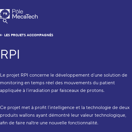
Pôle MecaTech
FR
Menu
EN
Afficher la Recherche
LES PROJETS ACCOMPAGNÉS
RPI
Le projet RPI concerne le développement d´une solution de
monitoring en temps réel des mouvements du patient
appliquée à l´irradiation par faisceaux de protons.
Ce projet met à profit l´intelligence et la technologie de deux
produits wallons ayant démontré leur valeur technologique,
afin de faire naître une nouvelle fonctionnalité.