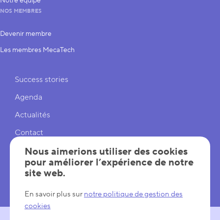
Notre équipe
NOS MEMBRES
Devenir membre
Les membres MecaTech
Liens rapides
Success stories
Agenda
Actualités
Contact
Cookies
Nous aimerions utiliser des cookies
pour améliorer l’expérience de notre
Réglages cookies
site web.
Mentions légales
En savoir plus sur
notre politique de gestion des
cookies