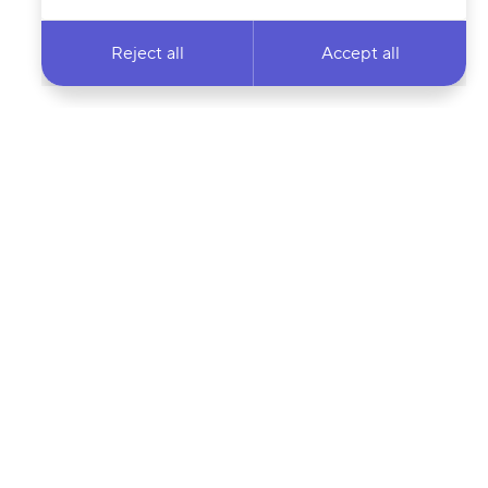
Reject all
Accept all
 newsletter & stay
Your email address…