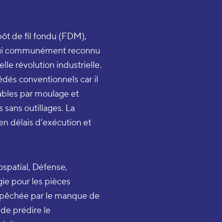
pôt de fil fondu (FDM),
’hui communément reconnu
le révolution industrielle.
és conventionnels car il
ables par moulage et
 sans outillages. La
en délais d’exécution et
ospatial, Défense,
ie pour les pièces
mpêchée par le manque de
e prédire le