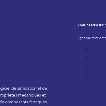
Your needs
Our 
Agenda
News
Conta
LinkedIn
YouTube
FOLLOW US
iciel de simulation et de
 propriétés mécaniques et
e de composants fabriqués