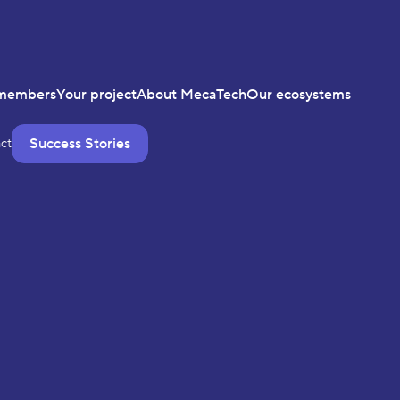
members
Your project
About MecaTech
Our ecosystems
Success Stories
ct