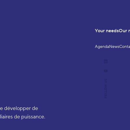
Your needs
Our 
Agenda
News
Conta
LinkedIn
YouTube
FOLLOW US
de développer de
iaires de puissance.