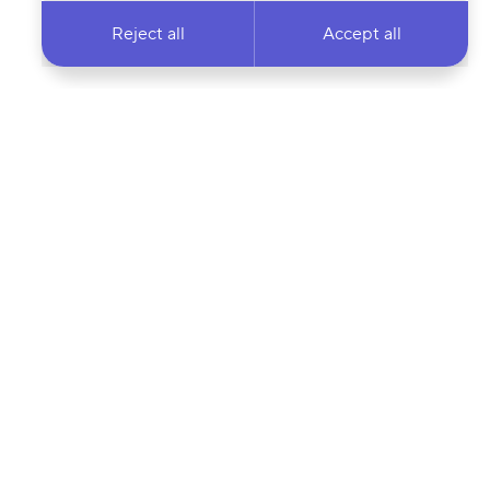
Reject all
Accept all
 newsletter & stay
Your email address…