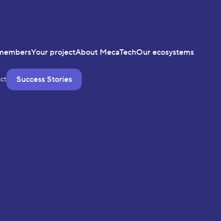
members
Your project
About MecaTech
Our ecosystems
Success Stories
ct