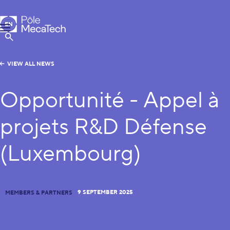
MecaTech
EN
Menu
FR
Show Search
VIEW ALL NEWS
Opportunité - Appel à
projets R&D Défense
(Luxembourg)
9 SEPTEMBER 2025
MEMBERS & PARTNERS