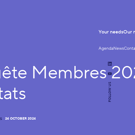
Your needs
Our 
Agenda
News
Conta
ête Membres 202
LinkedIn
YouTube
FOLLOW US
tats
24 OCTOBER 2024
S