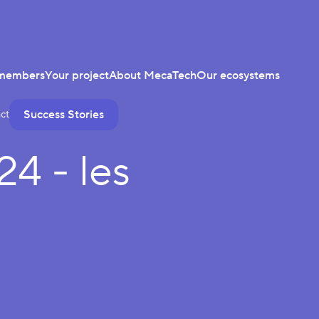
members
Your project
About MecaTech
Our ecosystems
Success Stories
ct
4 - les