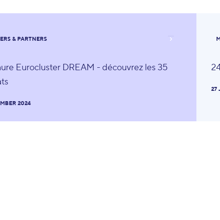
ERS & PARTNERS
M
ure Eurocluster DREAM - découvrez les 35
24
ats
27
EMBER 2024