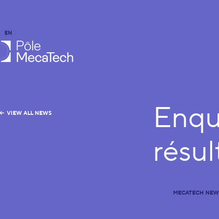
EN
FR
caTech
Enqu
VIEW ALL NEWS
résul
MECATECH NEW