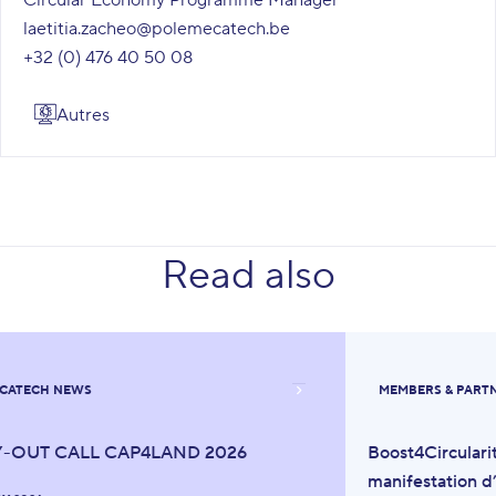
Circular Economy Programme Manager
laetitia.zacheo@polemecatech.be
+32 (0) 476 40 50 08
Autres
Read also
CATECH NEWS
MEMBERS & PART
Y-OUT CALL CAP4LAND 2026
Boost4Circulari
manifestation d’