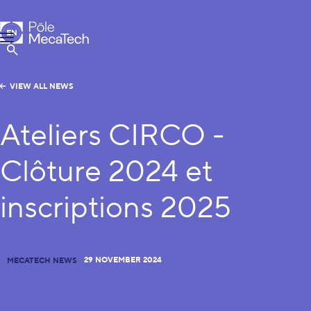
MecaTech
EN
Menu
FR
Show Search
VIEW ALL NEWS
Ateliers CIRCO -
Clôture 2024 et
inscriptions 2025
29 NOVEMBER 2024
MECATECH NEWS