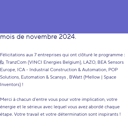
Une nouvelle session des workshops
collaboratifs CIRCO s'est clôturée en ce
mois de novembre 2024.
Félicitations aux 7 entreprises qui ont clôturé le programme :
🙋 TranzCom (
VINCI Energies Belgium
), LAZO,
BEA Sensors
Europe
,
ICA - Industrial Construction & Automation
,
POP
Solutions
,
Eutomation & Scansys
, BWatt (
Mellow | Space
Inventors
) !
Merci à chacun d'entre vous pour votre implication, votre
énergie et le sérieux avec lequel vous avez abordé chaque
étape. Votre travail et votre détermination sont inspirants !