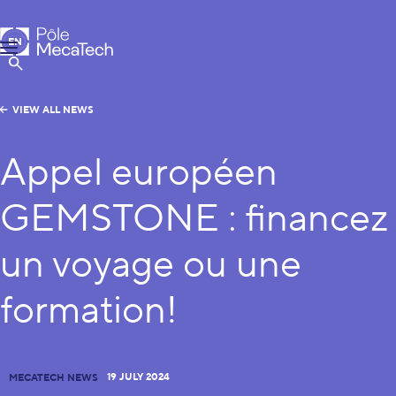
MecaTech
EN
Menu
FR
Show Search
VIEW ALL NEWS
Appel européen
GEMSTONE : financez
un voyage ou une
formation!
19 JULY 2024
MECATECH NEWS