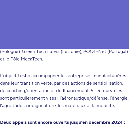
GEMSTONE, le projet Eurocluster dédié au Green
Manufacturing, est coordonné par le pôle CIMES (France) et
réunit Clust-ER MECH (Italie), Metal Processing Cluster
(Pologne), Green Tech Latvia (Lettonie), POOL-Net (Portugal)
et le Pôle MecaTech.
L’objectif est d’accompagner les entreprises manufacturières
dans leur transition verte, par des actions de sensibilisation,
de coaching/orientation et de financement. 5 secteurs-clés
sont particulièrement visés : l’aéronautique/défense, l’énergie,
l’agro-industrie/agriculture, les matériaux et la mobilité.
Deux appels sont encore ouverts jusqu'en décembre 2024 :