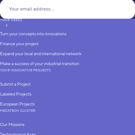
Yo
YOUR NEEDS
subscribe
Turn your concepts into innovations
Finance your project
Expand your local and international network
Make a success of your industrial transition
YOUR INNOVATIVE PROJECTS
Submit a Project
Labeled Projects
European Projects
MECATECH CLUSTER
Our Missions
Technological Axes