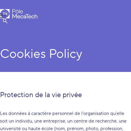
MecaTech
EN
Menu
FR
Show Search
Cookies Policy
Protection de la vie privée
Les données à caractère personnel de l’organisation qu’elle
soit un individu, une entreprise, un centre de recherche, une
université ou haute école (nom, prénom, photo, profession,