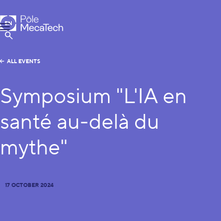
MecaTech
EN
Menu
FR
Show Search
ALL EVENTS
Symposium "L'IA en
santé au-delà du
mythe"
17 OCTOBER 2024