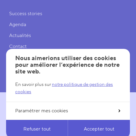
Liens rapides
Success stories
Agenda
Actualités
Contact
Cookies
Nous aimerions utiliser des cookies
pour améliorer l’expérience de notre
Réglages cookies
site web.
Mentions légales
En savoir plus sur
notre politique de gestion des
cookies
Paramétrer mes cookies
SUIVEZ-NOUS
LinkedIn
YouTube
Refuser tout
Accepter tout