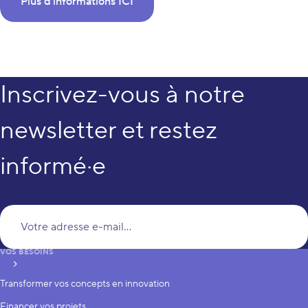
Plus d'informations ICI
Inscrivez-vous à notre
newsletter et restez
informé·e
Vo
VOS BESOINS
S’inscrire
Transformer vos concepts en innovation
Financer vos projets