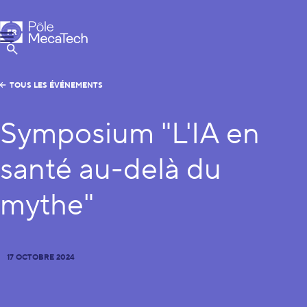
Pôle MecaTech
FR
Menu
EN
Afficher la Recherche
TOUS LES ÉVÉNEMENTS
Symposium "L'IA en
santé au-delà du
mythe"
17 OCTOBRE 2024