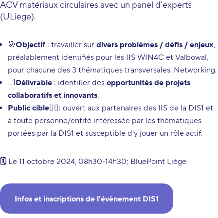
ACV matériaux circulaires avec un panel d’experts
(ULiège).
🎯
Objectif
: travailler sur
divers problèmes / défis / enjeux
,
préalablement identifiés pour les IIS WIN4C et Valbowal,
pour chacune des 3 thématiques transversales. Networking.
📐
Délivrable
: identifier des
opportunités de projets
collaboratifs et innovants
.
Public cible
🙋‍♂️: ouvert aux partenaires des IIS de la DIS1 et
à toute personne/entité intéressée par les thématiques
portées par la DIS1 et susceptible d'y jouer un rôle actif.
🗓️
Le 11 octobre 2024, 08h30-14h30; BluePoint Liège
Infos et inscriptions de l'évènement DIS1