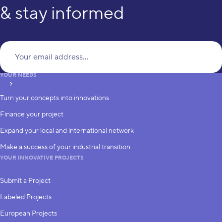
& stay informed
Yo
YOUR NEEDS
subscribe
Turn your concepts into innovations
Finance your project
Expand your local and international network
Make a success of your industrial transition
YOUR INNOVATIVE PROJECTS
Submit a Project
Labeled Projects
European Projects