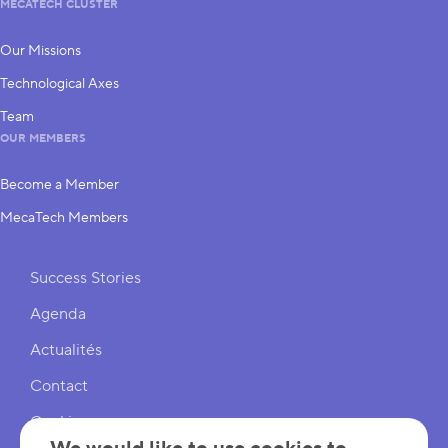
MECATECH CLUSTER
Our Missions
Technological Axes
Team
OUR MEMBERS
Become a Member
MecaTech Members
Shortcuts
Success Stories
Agenda
Actualités
Contact
Cookies