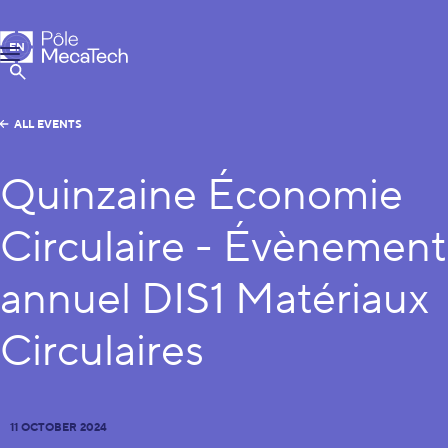
MecaTech
EN
Menu
FR
Show Search
ALL EVENTS
Quinzaine Économie
Circulaire - Évènement
annuel DIS1 Matériaux
Circulaires
11 OCTOBER 2024