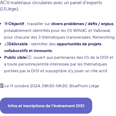
ACV matériaux circulaires avec un panel d’experts
(ULiège).
🎯
Objectif
: travailler sur
divers problèmes / défis / enjeux
,
préalablement identifiés pour les IIS WIN4C et Valbowal,
pour chacune des 3 thématiques transversales. Networking.
📐
Délivrable
: identifier des
opportunités de projets
collaboratifs et innovants
.
Public cible
🙋‍♂️: ouvert aux partenaires des IIS de la DIS1 et
à toute personne/entité intéressée par les thématiques
portées par la DIS1 et susceptible d'y jouer un rôle actif.
🗓️
Le 11 octobre 2024, 08h30-14h30; BluePoint Liège
Infos et inscriptions de l'évènement DIS1