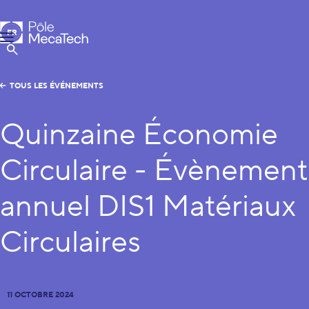
Pôle MecaTech
FR
Menu
EN
Afficher la Recherche
TOUS LES ÉVÉNEMENTS
Quinzaine Économie
Circulaire - Évènement
annuel DIS1 Matériaux
Circulaires
11 OCTOBRE 2024