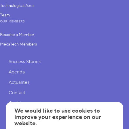
Technological Axes
Team
OUR MEMBERS
Become a Member
MecaTech Members
Shortcuts
Success Stories
Agenda
Actualités
Contact
Cookies
We would like to use cookies to
Cookies Settings
improve your experience on our
website.
Mentions légales