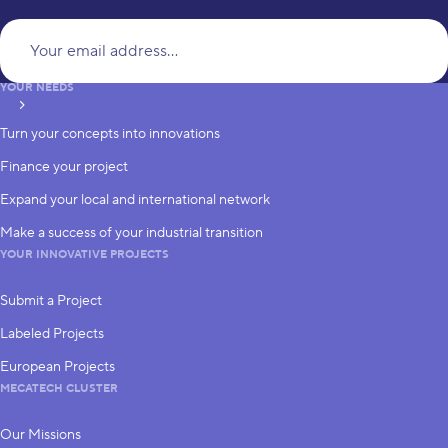
Yo
YOUR NEEDS
subscribe
Turn your concepts into innovations
Finance your project
Expand your local and international network
Make a success of your industrial transition
YOUR INNOVATIVE PROJECTS
Submit a Project
Labeled Projects
European Projects
MECATECH CLUSTER
Our Missions