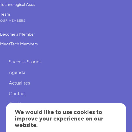
Technological Axes
Team
OUR MEMBERS
Become a Member
MecaTech Members
Shortcuts
Success Stories
Agenda
Actualités
Contact
Cookies
We would like to use cookies to
Cookies Settings
improve your experience on our
website.
Mentions légales