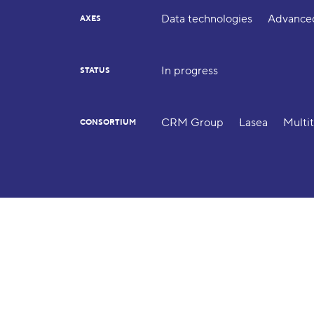
Data technologies
Advanced
AXES
In progress
STATUS
CRM Group
Lasea
Multit
CONSORTIUM