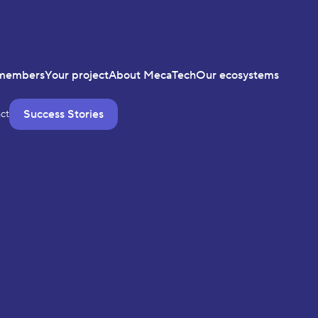
members
Your project
About MecaTech
Our ecosystems
Success Stories
ct