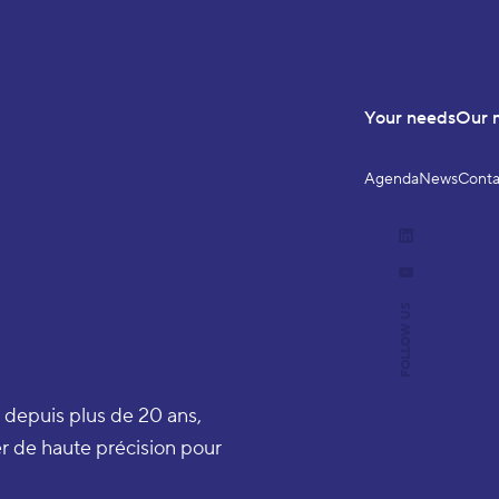
Your needs
Our 
Agenda
News
Conta
LinkedIn
YouTube
FOLLOW US
 depuis plus de 20 ans,
er de haute précision pour