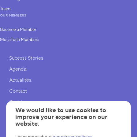
Team
OUR MEMBERS
Become a Member
MecaTech Members
Shortcuts
Success Stories
Agenda
Actualités
Contact
Cookies
We would like to use cookies to
Cookies Settings
improve your experience on our
website.
Mentions légales
Learn more about
our privacy policies