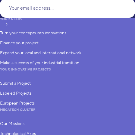
Yo
YOUR NEEDS
subscribe
Turn your concepts into innovations
Finance your project
Expand your local and international network
Make a success of your industrial transition
YOUR INNOVATIVE PROJECTS
Submit a Project
Labeled Projects
European Projects
MECATECH CLUSTER
Our Missions
Technological Axes