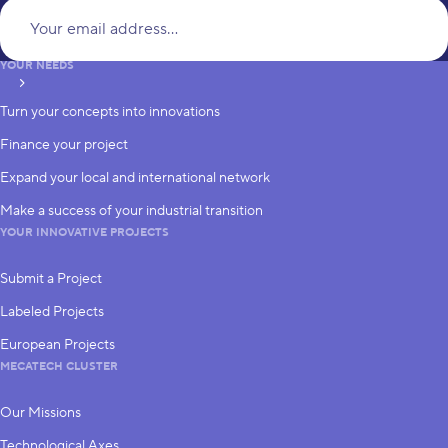
Yo
YOUR NEEDS
subscribe
Turn your concepts into innovations
Finance your project
Expand your local and international network
Make a success of your industrial transition
YOUR INNOVATIVE PROJECTS
Submit a Project
Labeled Projects
European Projects
MECATECH CLUSTER
Our Missions
Technological Axes