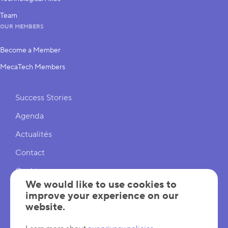
Team
OUR MEMBERS
Become a Member
MecaTech Members
Shortcuts
Success Stories
Agenda
Actualités
Contact
Cookies
We would like to use cookies to
Cookies Settings
improve your experience on our
website.
Mentions légales