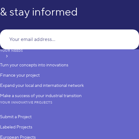
& stay informed
Yo
YOUR NEEDS
subscribe
Turn your concepts into innovations
Finance your project
Expand your local and international network
Make a success of your industrial transition
YOUR INNOVATIVE PROJECTS
Submit a Project
Labeled Projects
European Projects