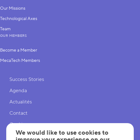
Our Missions
Technological Axes
Team
OUR MEMBERS
Become a Member
MecaTech Members
Shortcuts
Success Stories
Agenda
Actualités
Contact
Cookies
We would like to use cookies to
Cookies Settings
improve your experience on our