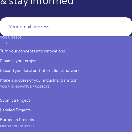
& stay informed
Yo
YOUR NEEDS
subscribe
Turn your concepts into innovations
Finance your project
Expand your local and international network
Make a success of your industrial transition
YOUR INNOVATIVE PROJECTS
Submit a Project
Labeled Projects
European Projects
MECATECH CLUSTER