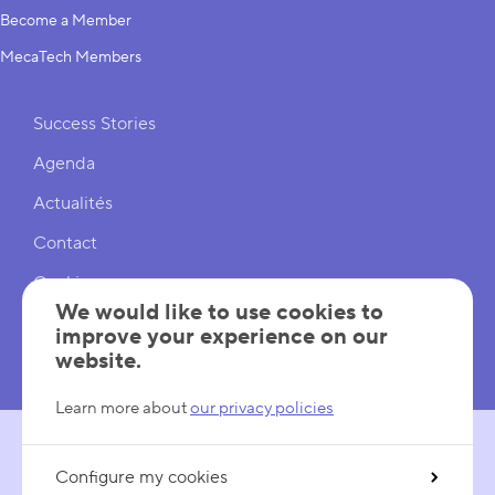
Become a Member
MecaTech Members
Shortcuts
Success Stories
Agenda
Actualités
Contact
Cookies
We would like to use cookies to
Cookies Settings
improve your experience on our
website.
Mentions légales
Learn more about
our privacy policies
Configure my cookies
FOLLOW US