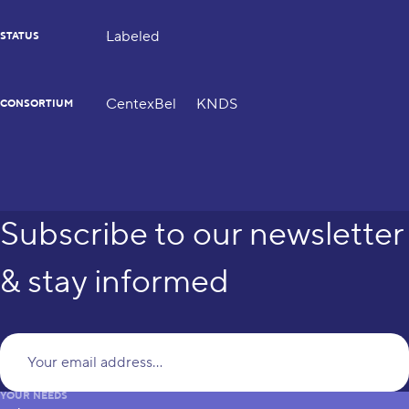
Labeled
STATUS
CentexBel
KNDS
CONSORTIUM
Subscribe to our newsletter
& stay informed
Yo
YOUR NEEDS