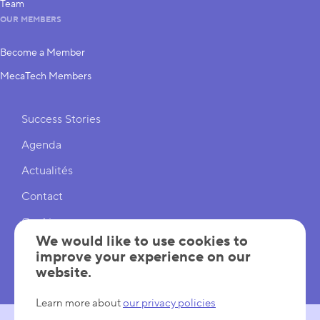
Team
OUR MEMBERS
Become a Member
MecaTech Members
Shortcuts
Success Stories
Agenda
Actualités
Contact
Cookies
We would like to use cookies to
Cookies Settings
improve your experience on our
website.
Mentions légales
Learn more about
our privacy policies