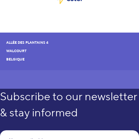
ALLÉE DES PLANTAINS 4
WALCOURT
BELGIQUE
Subscribe to our newsletter
& stay informed
Yo