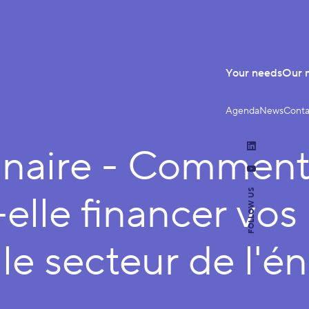
Your needs
Our 
Agenda
News
Conta
naire - Comment 
LinkedIn
YouTube
FOLLOW US
elle financer vos
le secteur de l'én