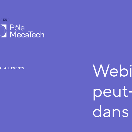
EN
FR
caTech
Webi
ALL EVENTS
peut-
dans 