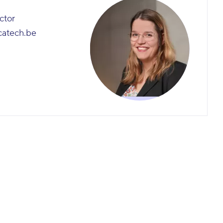
ctor
catech.be