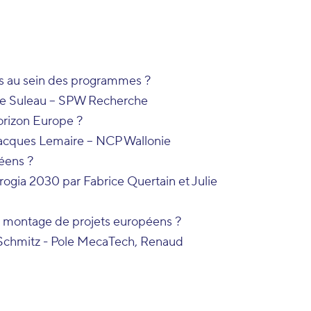
s au sein des programmes ?
rie Suleau – SPW Recherche
rizon Europe ?
-Jacques Lemaire – NCP Wallonie
éens ?
rogia 2030 par Fabrice Quertain et Julie
au montage de projets européens ?
 Schmitz - Pole MecaTech, Renaud