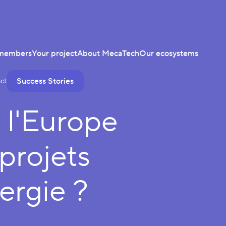
members
Your project
About MecaTech
Our ecosystems
Success Stories
ct
l'Europe
 projets
ergie ?