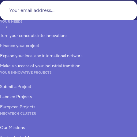
Yo
YOUR NEEDS
subscribe
Turn your concepts into innovations
Finance your project
Expand your local and international network
Make a success of your industrial transition
YOUR INNOVATIVE PROJECTS
Submit a Project
Labeled Projects
European Projects
MECATECH CLUSTER
Our Missions