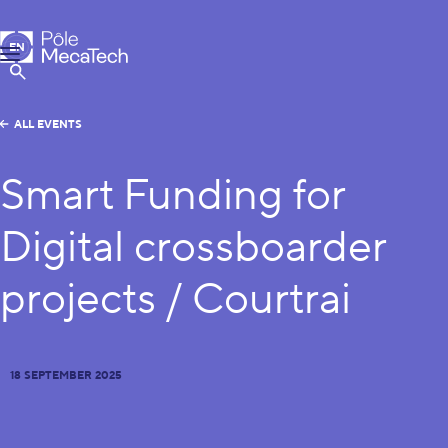
MecaTech
EN
Menu
FR
Show Search
ALL EVENTS
Smart Funding for
Digital crossboarder
projects / Courtrai
18 SEPTEMBER 2025