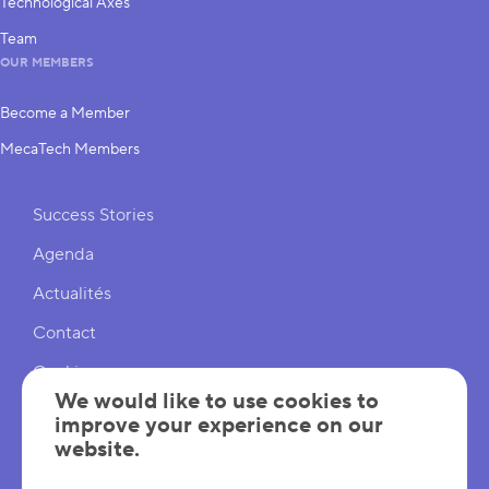
Technological Axes
Team
OUR MEMBERS
Become a Member
MecaTech Members
Shortcuts
Success Stories
Agenda
Actualités
Contact
Cookies
We would like to use cookies to
Cookies Settings
improve your experience on our
website.
Mentions légales