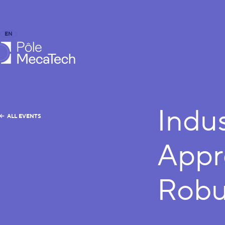
EN
FR
caTech
Indus
ALL EVENTS
Appr
Robu