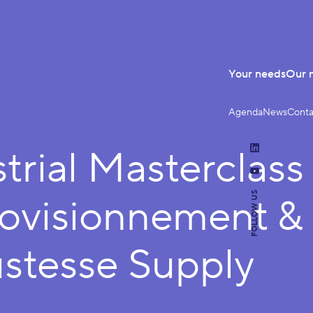
Your needs
Our 
Agenda
News
Conta
trial Masterclass 
LinkedIn
YouTube
FOLLOW US
ovisionnement &
stesse Supply