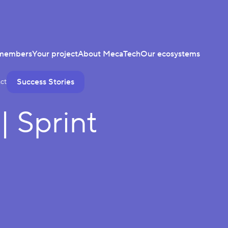
members
Your project
About MecaTech
Our ecosystems
Success Stories
ct
| Sprint