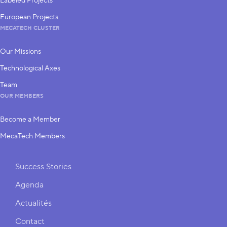
Labeled Projects
European Projects
MECATECH CLUSTER
Our Missions
Technological Axes
Team
OUR MEMBERS
Become a Member
MecaTech Members
Shortcuts
Success Stories
Agenda
Actualités
Contact