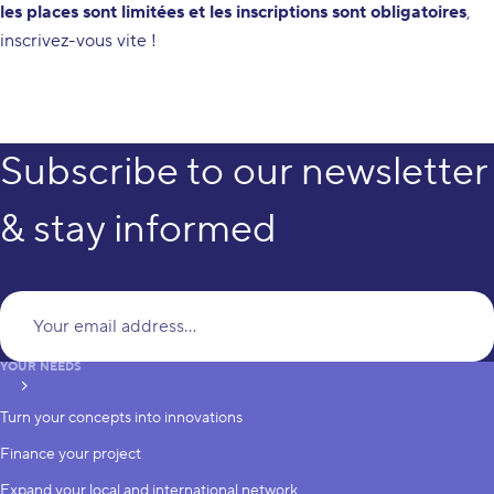
les places sont limitées et les inscriptions sont obligatoires
,
inscrivez-vous vite !
Subscribe to our newsletter
& stay informed
Yo
YOUR NEEDS
subscribe
Turn your concepts into innovations
Finance your project
Expand your local and international network