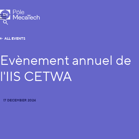
MecaTech
EN
Menu
FR
Show Search
ALL EVENTS
Evènement annuel de
l'IIS CETWA
17 DECEMBER 2024
INVITATION Evénement annuel de l'Initiative