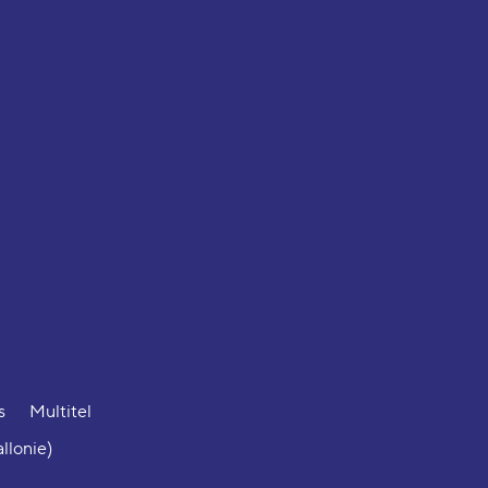
s
Multitel
allonie)