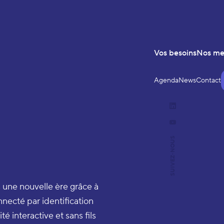
Vos besoins
Nos m
Agenda
News
Contact
LinkedIn
YouTube
SUIVEZ-NOUS
 une nouvelle ère grâce à
onnecté par identification
é interactive et sans fils