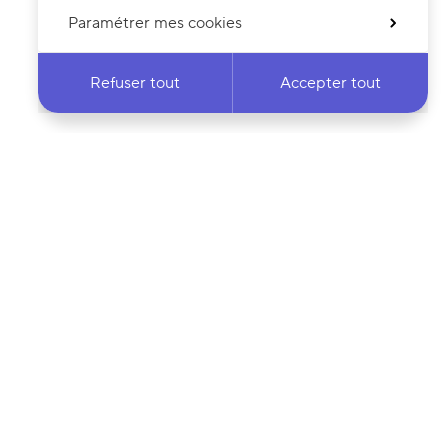
Paramétrer mes cookies
Refuser tout
Accepter tout
 notre newsletter
·e
Votre adresse e-mail…