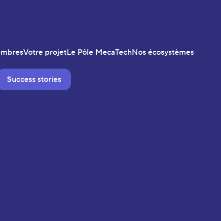
embres
Votre projet
Le Pôle MecaTech
Nos écosystèmes
Success stories