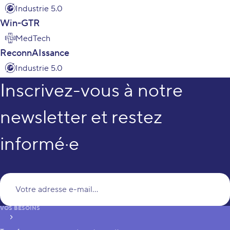
Industrie 5.0
Win-GTR
MedTech
ReconnAIssance
Industrie 5.0
Inscrivez-vous à notre
newsletter et restez
informé·e
Vo
VOS BESOINS
S’inscrire