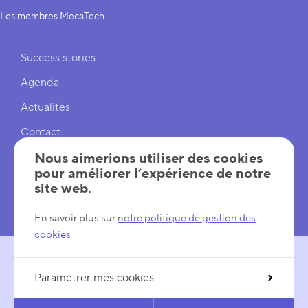
Les membres MecaTech
Liens rapides
Success stories
Agenda
Actualités
Contact
Cookies
Nous aimerions utiliser des cookies
pour améliorer l’expérience de notre
Réglages cookies
site web.
Mentions légales
En savoir plus sur
notre politique de gestion des
cookies
Paramétrer mes cookies
SUIVEZ-NOUS
LinkedIn
YouTube