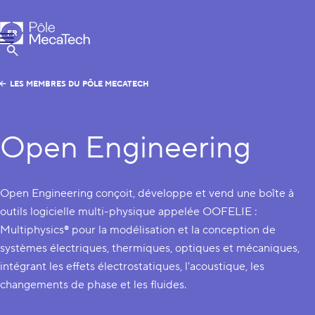
Pôle MecaTech
FR
Menu
EN
Afficher la Recherche
LES MEMBRES DU PÔLE MECATECH
Open Engineering
Open Engineering conçoit, développe et vend une boîte à
outils logicielle multi-physique appelée OOFELIE :
Multiphysics® pour la modélisation et la conception de
systèmes électriques, thermiques, optiques et mécaniques,
intégrant les effets électrostatiques, l'acoustique, les
changements de phase et les fluides.