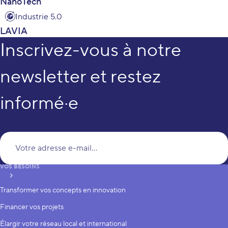
NanoTech
Industrie 5.0
LAVIA
Inscrivez-vous à notre
newsletter et restez
informé·e
Vo
VOS BESOINS
S’inscrire
Transformer vos concepts en innovation
Financer vos projets
Élargir votre réseau local et international